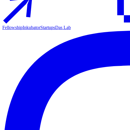
Fellowship
Inkubator
Startups
Das Lab