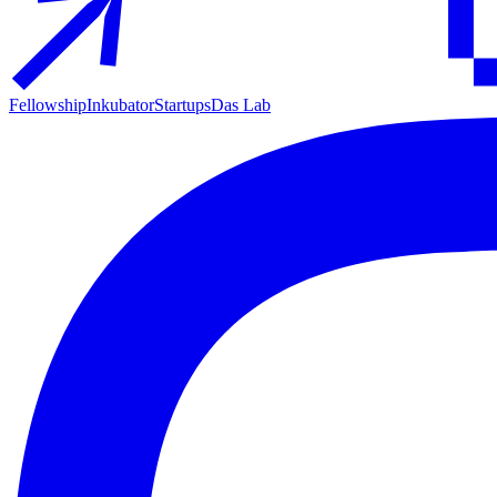
Fellowship
Inkubator
Startups
Das Lab