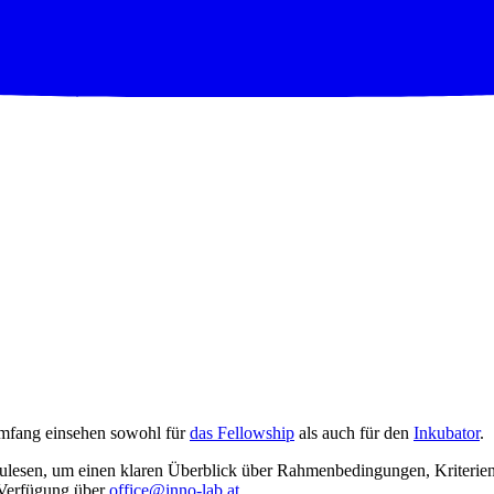
 Umfang einsehen sowohl für
das Fellowship
als auch für den
Inkubator
.
zulesen, um einen klaren Überblick über Rahmenbedingungen, Kriterien 
r Verfügung über
office@inno-lab.at