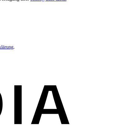
klärung
.